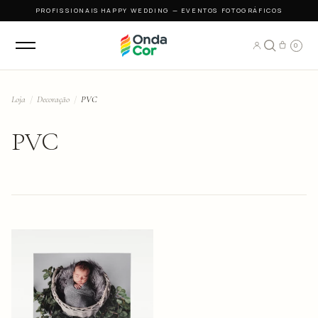
PROFISSIONAIS
·
HAPPY WEDDING — EVENTOS FOTOGRÁFICOS
0
Loja
/
Decoração
/
PVC
PVC