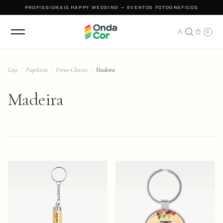
PROFISSIONAIS
·
HAPPY WEDDING — EVENTOS FOTOGRÁFICOS
0
Loja
/
Papelaria
/
Porta-Chaves
/
Madeira
Madeira