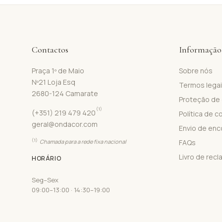
Contactos
Informação
Praça 1º de Maio
Sobre nós
Nº21 Loja Esq
Termos lega
2680-124 Camarate
Proteção de
(1)
(+351) 219 479 420
Política de c
geral@ondacor.com
Envio de en
(1)
Chamada para a rede fixa nacional
FAQs
Livro de rec
HORÁRIO
Seg–Sex
09:00–13:00 · 14:30–19:00