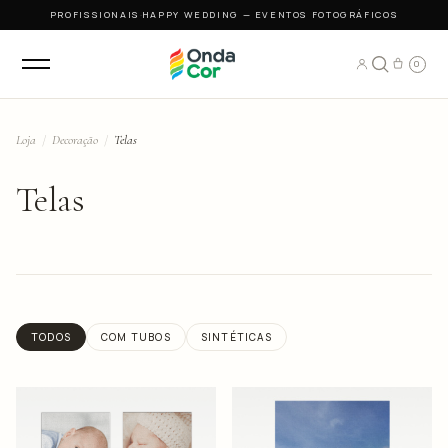
PROFISSIONAIS
·
HAPPY WEDDING — EVENTOS FOTOGRÁFICOS
0
Loja
/
Decoração
/
Telas
Telas
TODOS
COM TUBOS
SINTÉTICAS