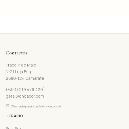
Contactos
Praça 1º de Maio
Nº21 Loja Esq
2680-124 Camarate
(1)
(+351) 219 479 420
geral@ondacor.com
(1)
Chamada para a rede fixa nacional
HORÁRIO
Seg–Sex