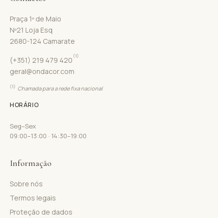
Praça 1º de Maio
Nº21 Loja Esq
2680-124 Camarate
(1)
(+351) 219 479 420
geral@ondacor.com
(1)
Chamada para a rede fixa nacional
HORÁRIO
Seg–Sex
09:00–13:00 · 14:30–19:00
Informação
Sobre nós
Termos legais
Proteção de dados