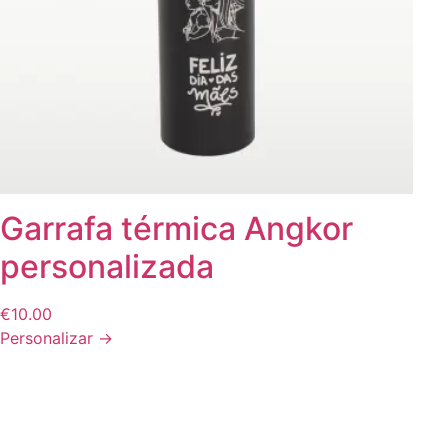
Ver tudo
Ver tudo
CAPAS DE
VI.
BATIZADOS
VII.
TELEMÓVEL
PERSONALIZAD
Ver tudo
Ver tudo
Garrafa térmica Angkor
personalizada
€
10.00
Personalizar →