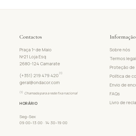
Contactos
Informação
Praça 1º de Maio
Sobre nós
Nº21 Loja Esq
Termos lega
2680-124 Camarate
Proteção de
(1)
(+351) 219 479 420
Política de c
geral@ondacor.com
Envio de en
(1)
Chamada para a rede fixa nacional
FAQs
Livro de rec
HORÁRIO
Seg–Sex
09:00–13:00 · 14:30–19:00