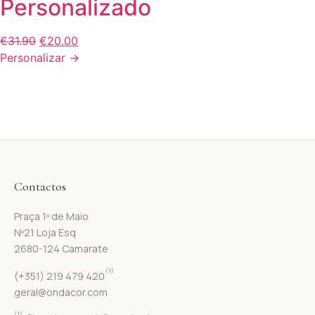
Personalizado
€
31.90
€
20.00
Personalizar →
Contactos
Praça 1º de Maio
Nº21 Loja Esq
2680-124 Camarate
(1)
(+351) 219 479 420
geral@ondacor.com
(1)