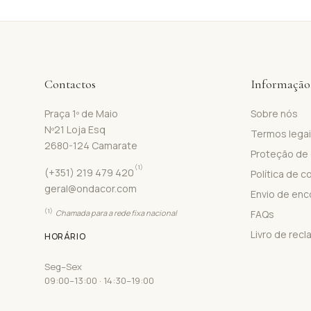
Contactos
Informação
Praça 1º de Maio
Sobre nós
Nº21 Loja Esq
Termos lega
2680-124 Camarate
Proteção de
(1)
(+351) 219 479 420
Política de c
geral@ondacor.com
Envio de en
(1)
Chamada para a rede fixa nacional
FAQs
Livro de rec
HORÁRIO
Seg–Sex
09:00–13:00 · 14:30–19:00