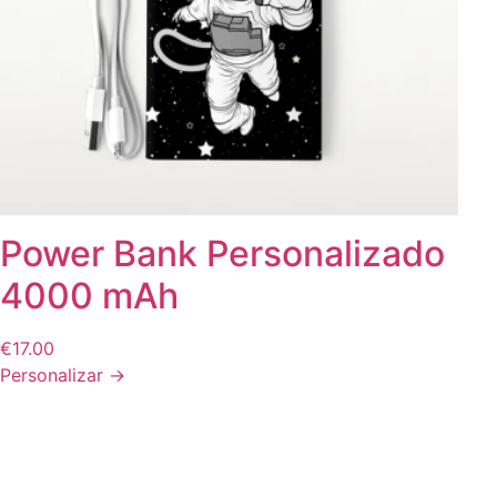
Ver tudo
Ver tudo
CAPAS DE
VI.
BATIZADOS
VII.
TELEMÓVEL
PERSONALIZAD
Ver tudo
Ver tudo
Power Bank Personalizado
4000 mAh
€
17.00
Personalizar →