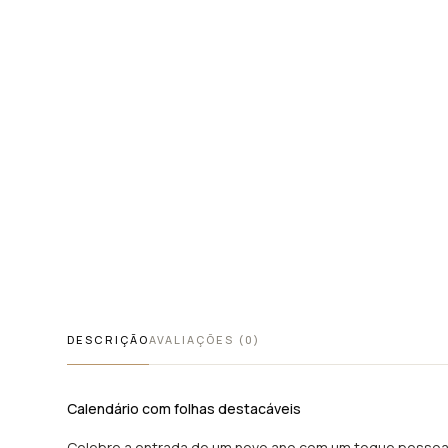
DESCRIÇÃO
AVALIAÇÕES (0)
Calendário com folhas destacáveis
Celebre a entrada de um novo ano com um toque pessoa