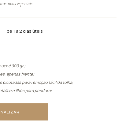
os mais especiais.
X.
TRELAS
de 1 a 2 dias úteis
Ver tudo
uché 300 gr.;
res, apenas frente;
 picotadas para remoção fácil da folha;
tálica e ilhós para pendurar
NALIZAR