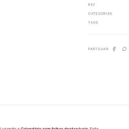
REF
CATEGORIAS
TAGS
PARTILHAR
l usando o
Calendário com folhas destacáveis
. Este