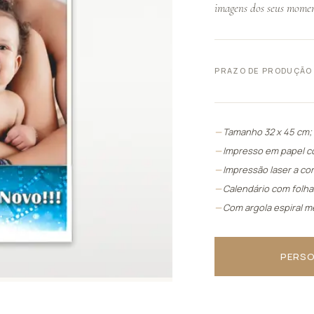
imagens dos seus moment
Ver tudo
CARTEIRAS E
IX.
ESPELHOS
VIII.
BOLSAS
AS
PRAZO DE PRODUÇÃO
Ver tudo
Ver tudo
Tamanho 32 x 45 cm;
Impresso em papel co
Impressão laser a co
Calendário com folhas
Com argola espiral me
PERSO