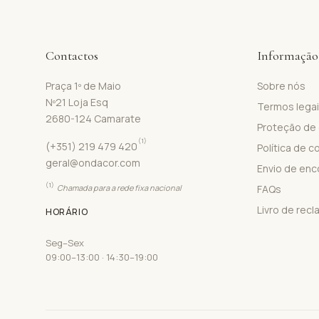
Contactos
Informação
Praça 1º de Maio
Sobre nós
Nº21 Loja Esq
Termos lega
2680-124 Camarate
Proteção de
(1)
(+351) 219 479 420
Política de c
geral@ondacor.com
Envio de en
(1)
Chamada para a rede fixa nacional
FAQs
Livro de rec
HORÁRIO
Seg–Sex
09:00–13:00 · 14:30–19:00