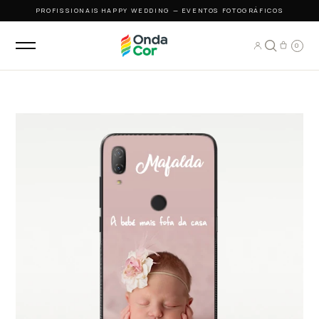
PROFISSIONAIS
·
HAPPY WEDDING — EVENTOS FOTOGRÁFICOS
0