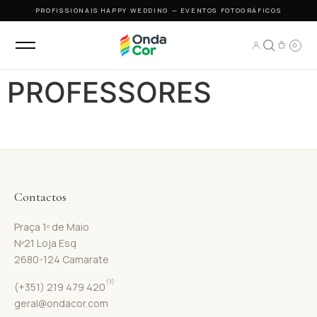
PROFISSIONAIS
·
HAPPY WEDDING — EVENTOS FOTOGRÁFICOS
0
PROFESSORES
Contactos
Praça 1º de Maio
Nº21 Loja Esq
2680-124 Camarate
(1)
(+351) 219 479 420
geral@ondacor.com