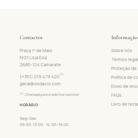
Contactos
Informação
Praça 1º de Maio
Sobre nós
Nº21 Loja Esq
Termos lega
2680-124 Camarate
Proteção de
(1)
(+351) 219 479 420
Política de c
geral@ondacor.com
Envio de en
(1)
Chamada para a rede fixa nacional
FAQs
Livro de rec
HORÁRIO
Seg–Sex
09:00–13:00 · 14:30–19:00