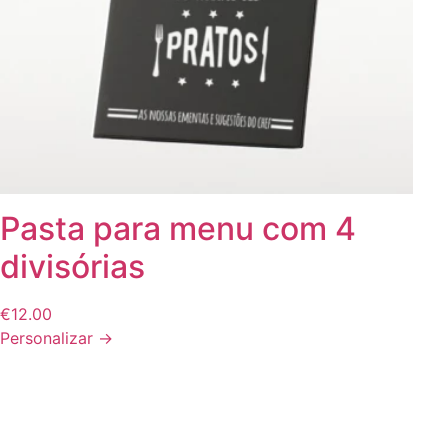
Ver tudo
Ver tudo
CAPAS DE
VI.
BATIZADOS
VII.
TELEMÓVEL
PERSONALIZAD
Ver tudo
Ver tudo
Pasta para menu com 4
divisórias
€
12.00
Personalizar →