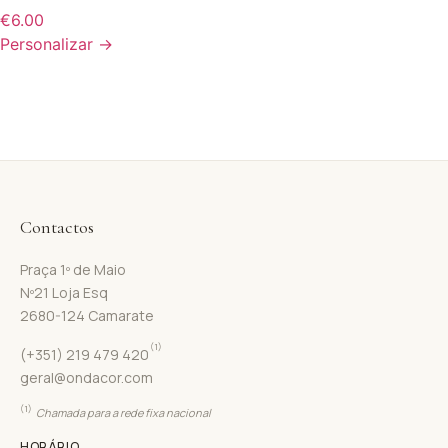
€
6.00
Personalizar →
Contactos
Praça 1º de Maio
Nº21 Loja Esq
2680-124 Camarate
(1)
(+351) 219 479 420
geral@ondacor.com
(1)
Chamada para a rede fixa nacional
HORÁRIO