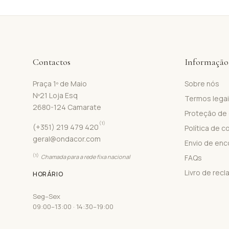
Contactos
Informação
Praça 1º de Maio
Sobre nós
Nº21 Loja Esq
Termos lega
2680-124 Camarate
Proteção de
(1)
(+351) 219 479 420
Política de c
geral@ondacor.com
Envio de en
(1)
Chamada para a rede fixa nacional
FAQs
Livro de rec
HORÁRIO
Seg–Sex
09:00–13:00 · 14:30–19:00