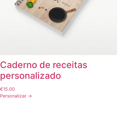
Ver tudo
Ver tudo
CAPAS DE
VI.
BATIZADOS
VII.
TELEMÓVEL
PERSONALIZAD
Ver tudo
Ver tudo
Caderno de receitas
personalizado
€
15.00
Personalizar →