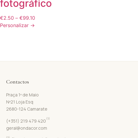
fotográfico
€
2.50
–
€
99.10
Personalizar →
Contactos
Praça 1º de Maio
Nº21 Loja Esq
2680-124 Camarate
(1)
(+351) 219 479 420
geral@ondacor.com
(1)