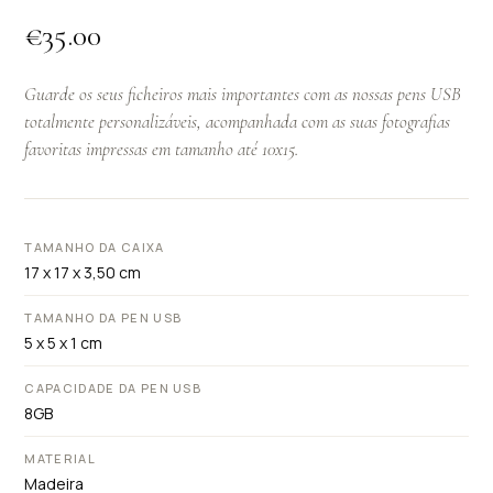
€
35.00
Guarde os seus ficheiros mais importantes com as nossas pens USB
totalmente personalizáveis, acompanhada com as suas fotografias
favoritas impressas em tamanho até 10x15.
TAMANHO DA CAIXA
17 x 17 x 3,50 cm
TAMANHO DA PEN USB
5 x 5 x 1 cm
CAPACIDADE DA PEN USB
8GB
MATERIAL
Madeira