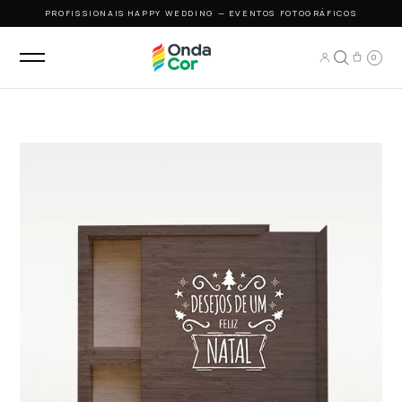
PROFISSIONAIS
·
HAPPY WEDDING — EVENTOS FOTOGRÁFICOS
0