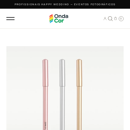
PROFISSIONAIS
·
HAPPY WEDDING — EVENTOS FOTOGRÁFICOS
0