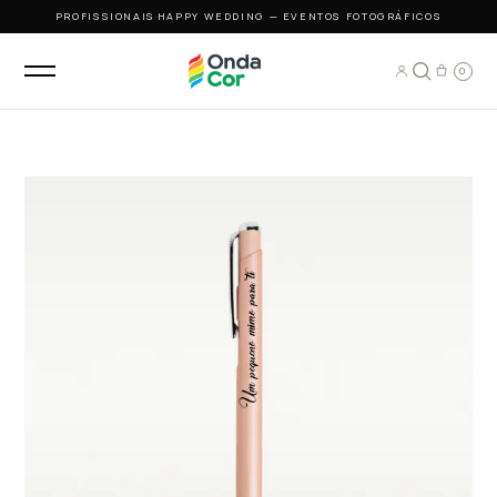
PROFISSIONAIS
·
HAPPY WEDDING — EVENTOS FOTOGRÁFICOS
0