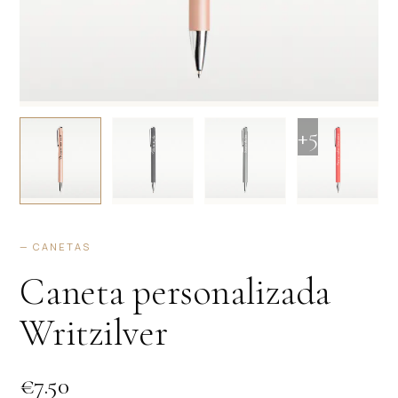
+5
— CANETAS
Caneta personalizada
Writzilver
€
7.50