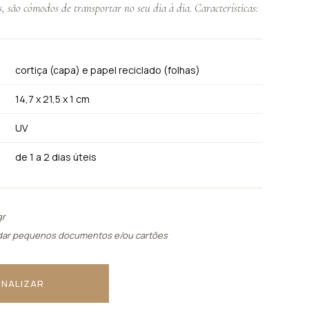
s, são cómodos de transportar no seu dia à dia. Características:
X.
TRELAS
cortiça (capa) e papel reciclado (folhas)
Ver tudo
14,7 x 21,5 x 1 cm
UV
de 1 a 2 dias úteis
gr
dar pequenos documentos e/ou cartões
NALIZAR