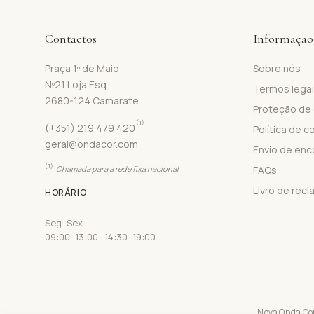
Contactos
Informação
Praça 1º de Maio
Sobre nós
Nº21 Loja Esq
Termos lega
2680-124 Camarate
Proteção de
(1)
(+351) 219 479 420
Política de c
geral@ondacor.com
Envio de en
(1)
Chamada para a rede fixa nacional
FAQs
Livro de rec
HORÁRIO
Seg–Sex
09:00–13:00 · 14:30–19:00
Nova Onda Cor 