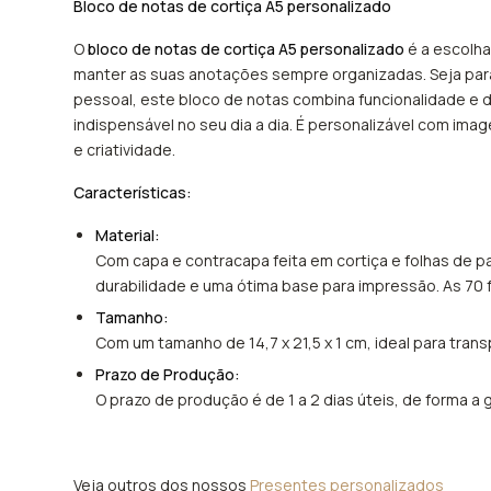
Bloco de notas de cortiça A5 personalizado
O
bloco de notas de cortiça A5 personalizado
é a escolh
manter as suas anotações sempre organizadas. Seja para
pessoal, este bloco de notas combina funcionalidade e 
indispensável no seu dia a dia. É personalizável com imag
e criatividade.
Características:
Material:
Com capa e contracapa feita em cortiça e folhas de pa
durabilidade e uma ótima base para impressão. As 70 f
Tamanho:
Com um tamanho de 14,7 x 21,5 x 1 cm, ideal para tran
Prazo de Produção:
O prazo de produção é de 1 a 2 dias úteis, de forma a
Veja outros dos nossos
Presentes personalizados