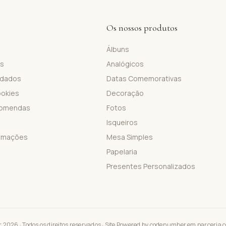
Os nossos produtos
Álbuns
is
Analógicos
 dados
Datas Comemorativas
ookies
Decoração
comendas
Fotos
Isqueiros
lamações
Mesa Simples
Papelaria
Presentes Personalizados
2026 · Todos os direitos reservados · Site Powered by
codenumber
em parceria 