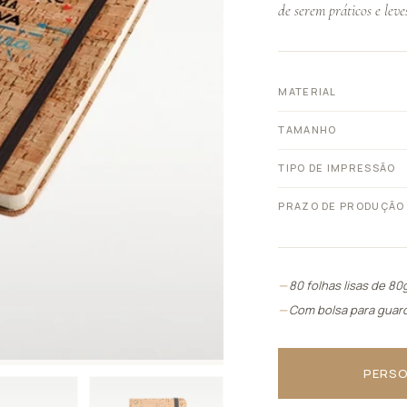
de serem práticos e leve
Ver tudo
CARTEIRAS E
IX.
ESPELHOS
VIII.
BOLSAS
AS
MATERIAL
Ver tudo
Ver tudo
TAMANHO
TIPO DE IMPRESSÃO
PRAZO DE PRODUÇÃO
80 folhas lisas de 80
Com bolsa para guar
PERSO