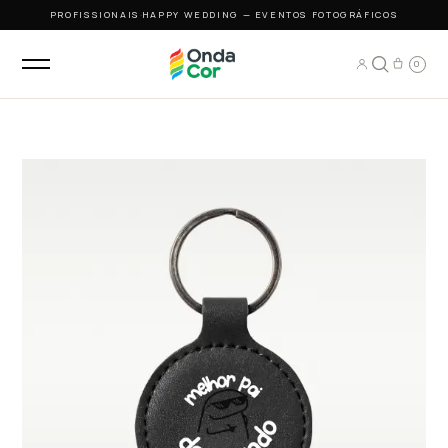
PROFISSIONAIS
·
HAPPY WEDDING — EVENTOS FOTOGRÁFICOS
0