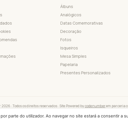
Álbuns
is
Analógicos
 dados
Datas Comemorativas
ookies
Decoração
comendas
Fotos
Isqueiros
lamações
Mesa Simples
Papelaria
Presentes Personalizados
2026 · Todos os direitos reservados · Site Powered by
codenumber
em parceria 
 por parte do utilizador. Ao navegar no site estará a consentir a s
e é protegido por reCAPTCHA. Aplicam-se a
Política de Privacidade
e os
Termos de Serviço
d