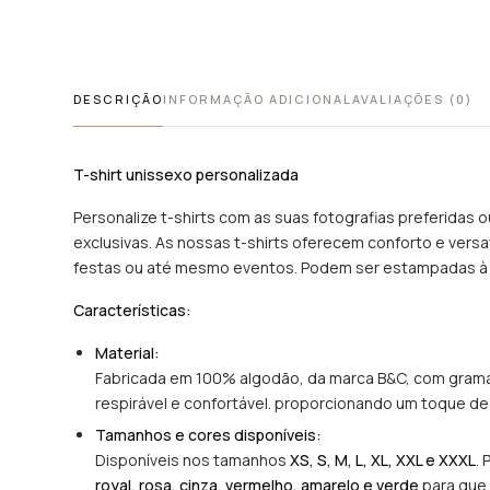
DESCRIÇÃO
INFORMAÇÃO ADICIONAL
AVALIAÇÕES (0)
T-shirt unissexo personalizada
Personalize t-shirts com as suas fotografias preferidas 
exclusivas. As nossas t-shirts oferecem conforto e versa
festas ou até mesmo eventos. Podem ser estampadas à f
Características:
Material:
Fabricada em 100% algodão, da marca B&C, com gramage
respirável e confortável. proporcionando um toque de
Tamanhos e cores disponíveis:
Disponíveis nos tamanhos
XS, S, M, L, XL, XXL e XXXL
.
royal, rosa, cinza, vermelho, amarelo e verde
para que 