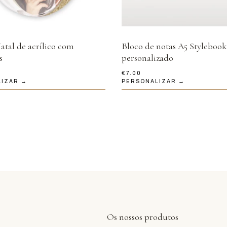
atal de acrílico com
Bloco de notas A5 Stylebook
s
personalizado
€
7.00
LIZAR →
PERSONALIZAR →
Os nossos produtos