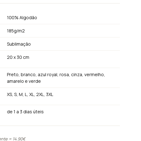
100% Algodão
X.
TRELAS
185g/m2
Ver tudo
Sublimação
20 x 30 cm
Preto, branco, azul royal, rosa, cinza, vermelho,
amarelo e verde
XS, S, M, L, XL, 2XL, 3XL
de 1 a 3 dias úteis
ente = 14.90€