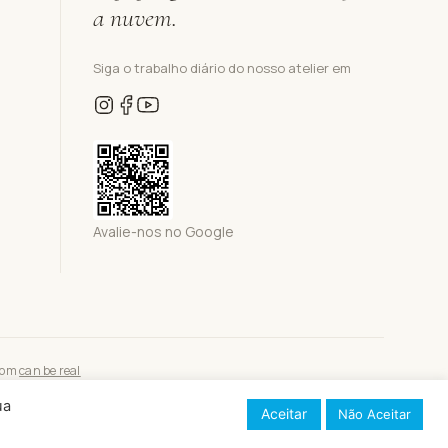
a nuvem.
Siga o trabalho diário do nosso atelier em
Avalie-nos no Google
com
can be real
ua
Aceitar
Não Aceitar
a Google.