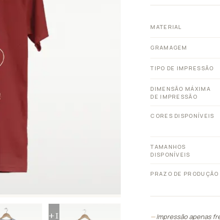
Ver tudo
MATERIAL
CARTEIRAS E
IX.
ESPELHOS
VIII.
BOLSAS
AS
GRAMAGEM
Ver tudo
Ver tudo
TIPO DE IMPRESSÃO
DIMENSÃO MÁXIMA
DE IMPRESSÃO
CORES DISPONÍVEIS
TAMANHOS
DISPONÍVEIS
PRAZO DE PRODUÇÃO
+1
Impressão apenas fr