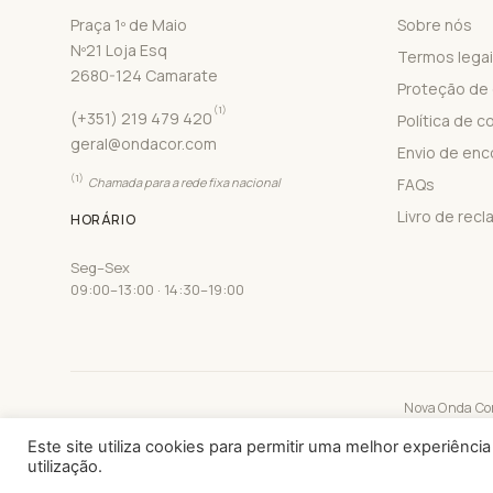
Praça 1º de Maio
Sobre nós
Nº21 Loja Esq
Termos lega
2680-124 Camarate
Proteção de
(1)
(+351) 219 479 420
Política de c
geral@ondacor.com
Envio de en
(1)
Chamada para a rede fixa nacional
FAQs
Livro de rec
HORÁRIO
Seg–Sex
09:00–13:00 · 14:30–19:00
Nova Onda Cor 
Este site utiliza cookies para permitir uma melhor experiência
utilização.
Este sit